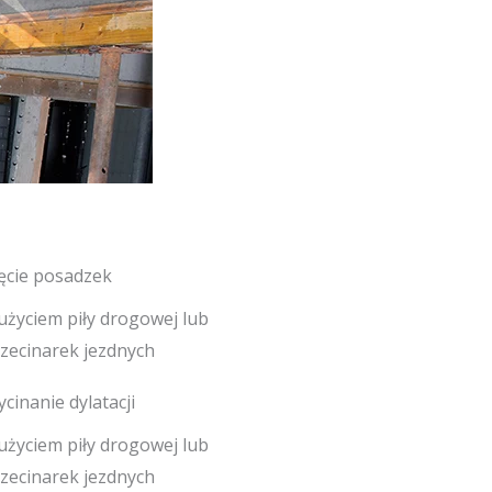
ęcie posadzek
użyciem piły drogowej lub
zecinarek jezdnych
cinanie dylatacji
użyciem piły drogowej lub
zecinarek jezdnych