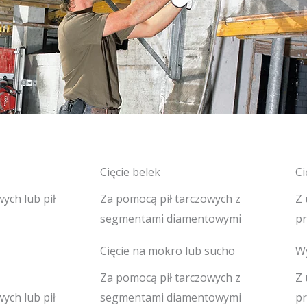
Cięcie belek
Ci
wych lub pił
Za pomocą pił tarczowych z
Z 
segmentami diamentowymi
pr
Cięcie na mokro lub sucho
Wy
Za pomocą pił tarczowych z
Z 
wych lub pił
segmentami diamentowymi
pr