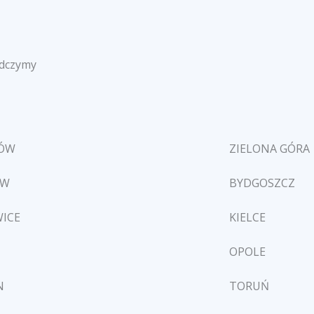
adczymy
ZÓW
ZIELONA GÓRA
ÓW
BYDGOSZCZ
ICE
KIELCE
OPOLE
N
TORUŃ