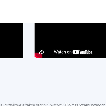
e, drzwiowe a także stropy i witryny. Piły z tarczami wzmo