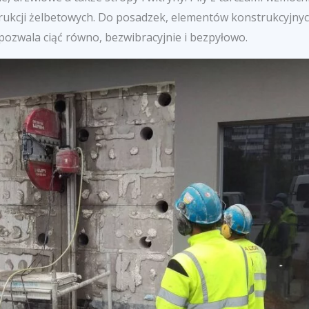
ukcji żelbetowych. Do posadzek, elementów konstrukcyjnych
pozwala ciąć równo, bezwibracyjnie i bezpyłowo.