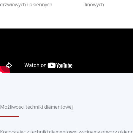
drzwiowych i okiennych
linowych
Możliwości techniki diamentowej
Korzystając z techniki diamentowej wycinamy otwory okienn