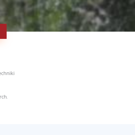
echniki
rch.