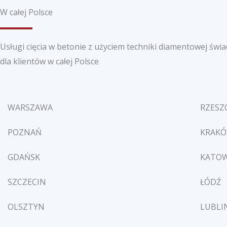
W całej Polsce
Usługi cięcia w betonie z użyciem techniki diamentowej świ
dla klientów w całej Polsce
WARSZAWA
RZES
POZNAŃ
KRAK
GDAŃSK
KATOW
SZCZECIN
ŁÓDŹ
OLSZTYN
LUBLI