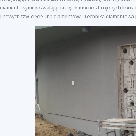
diamentowymi pozwalają na cięcie mocno zbrojonych konstr
linowych tzw. cięcie liną diamentową. Technika diamentowa 