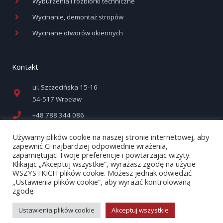
Wyburzenia i rozbiórki techniczne
Wycinanie, demontaż stropów
Wycinane otworów okiennych
Kontakt
ul. Szczecińska 15-16
54-517 Wrocław
+48 788 344 086
biuro@profidiam.pl
Używamy plików cookie na naszej stronie internetowej, aby
zapewnić Ci najbardziej odpowiednie wrażenia,
zapamiętując Twoje preferencje i powtarzając wizyty.
Klikając „Akceptuj wszystkie”, wyrażasz zgodę na użycie
WSZYSTKICH plików cookie. Możesz jednak odwiedzić
„Ustawienia plików cookie”, aby wyrazić kontrolowaną
zgodę.
Copyright © 2026 PROFIDIAM Sp. z .o.o.
Design&SEO by Nowe SEO
Ustawienia plików cookie
Akceptuj wszystkie