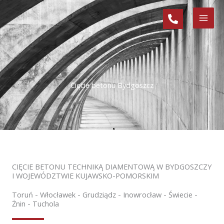
Przejdź
do
treści
Cięcie betonu Bydgoszcz
CIĘCIE BETONU TECHNIKĄ DIAMENTOWĄ W BYDGOSZCZY
I WOJEWÓDZTWIE KUJAWSKO-POMORSKIM
Toruń - Włocławek - Grudziądz - Inowrocław - Świecie -
Żnin - Tuchola