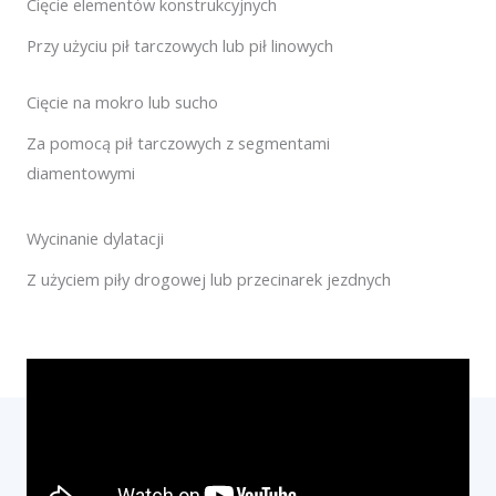
Cięcie elementów konstrukcyjnych
Przy użyciu pił tarczowych lub pił linowych
Cięcie na mokro lub sucho
Za pomocą pił tarczowych z segmentami
diamentowymi
Wycinanie dylatacji
Z użyciem piły drogowej lub przecinarek jezdnych