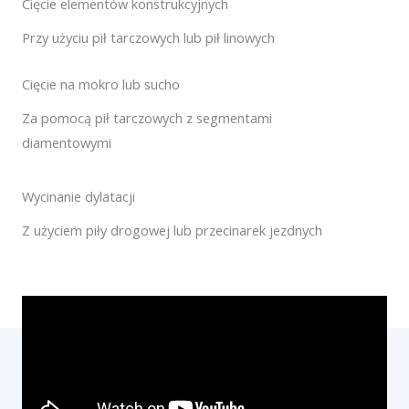
Cięcie elementów konstrukcyjnych
Przy użyciu pił tarczowych lub pił linowych
Cięcie na mokro lub sucho
Za pomocą pił tarczowych z segmentami
diamentowymi
Wycinanie dylatacji
Z użyciem piły drogowej lub przecinarek jezdnych