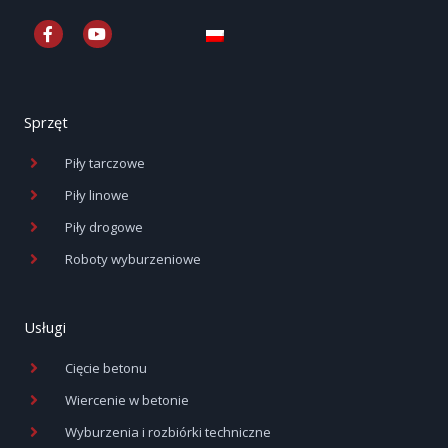
F
Y
a
o
c
u
e
t
b
u
o
b
o
e
Sprzęt
k
-
Piły tarczowe
f
Piły linowe
Piły drogowe
Roboty wyburzeniowe
Usługi
Cięcie betonu
Wiercenie w betonie
Wyburzenia i rozbiórki techniczne