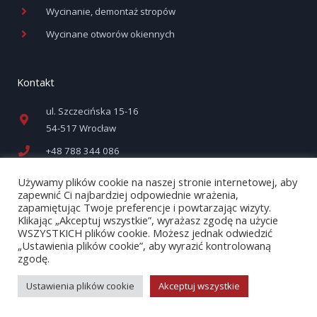
Wycinanie, demontaż stropów
Wycinane otworów okiennych
Kontakt
ul. Szczecińska 15-16
54-517 Wrocław
+48 788 344 086
biuro@profidiam.pl
Używamy plików cookie na naszej stronie internetowej, aby
zapewnić Ci najbardziej odpowiednie wrażenia,
zapamiętując Twoje preferencje i powtarzając wizyty.
Klikając „Akceptuj wszystkie”, wyrażasz zgodę na użycie
WSZYSTKICH plików cookie. Możesz jednak odwiedzić
„Ustawienia plików cookie”, aby wyrazić kontrolowaną
zgodę.
Copyright © 2026 PROFIDIAM Sp. z .o.o.
Design&SEO by Nowe SEO
Ustawienia plików cookie
Akceptuj wszystkie