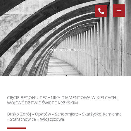
Przejdź
do
treści
Cięcie betonu Kielce
CIĘCIE BETONU TECHNIKĄ DIAMENTOWĄ W KIELCACH I
WOJEWÓDZTWIE ŚWIĘTOKRZYSKIM
Busko Zdrój - Opatów - Sandomierz - Skarżysko Kamienna
- Starachowice - Włoszczowa