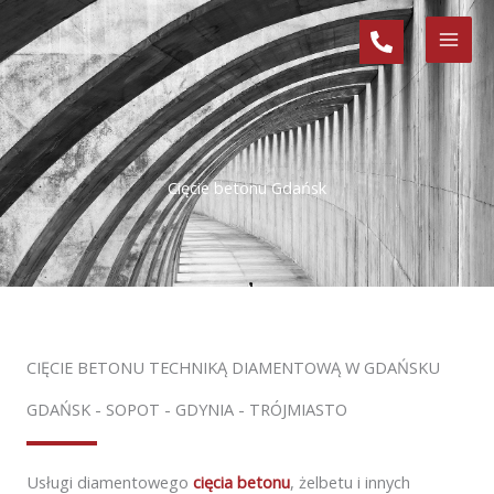
Przejdź
do
treści
Cięcie betonu Gdańsk
CIĘCIE BETONU TECHNIKĄ DIAMENTOWĄ W GDAŃSKU
GDAŃSK - SOPOT - GDYNIA - TRÓJMIASTO
Usługi diamentowego
cięcia betonu
, żelbetu i innych