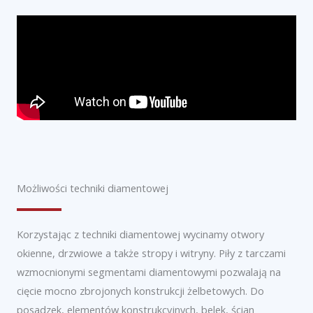
Możliwości techniki diamentowej
Korzystając z techniki diamentowej wycinamy otwory
okienne, drzwiowe a także stropy i witryny. Piły z tarczami
wzmocnionymi segmentami diamentowymi pozwalają na
cięcie mocno zbrojonych konstrukcji żelbetowych. Do
posadzek, elementów konstrukcyjnych, belek, ścian