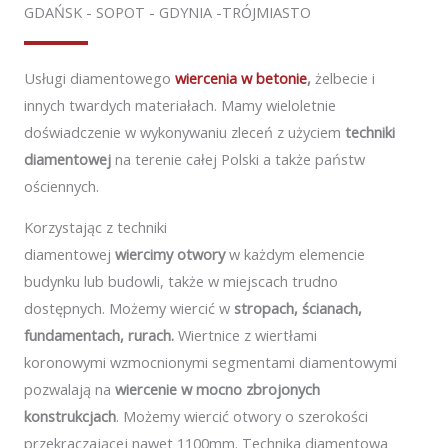
GDAŃSK - SOPOT - GDYNIA -TRÓJMIASTO
Usługi diamentowego
wiercenia w betonie
,
żelbecie i
innych twardych materiałach. Mamy wieloletnie
doświadczenie w wykonywaniu zleceń z użyciem
techniki
diamentowej
na terenie całej Polski a także państw
ościennych.
Korzystając z techniki
diamentowej
wiercimy otwory
w
każdym elemencie
budynku lub budowli, także w miejscach trudno
dostępnych. Możemy wiercić w
stropach, ścianach,
fundamentach, rurach.
Wiertnice z wiertłami
koronowymi wzmocnionymi segmentami diamentowymi
pozwalają na
wiercenie w mocno zbrojonych
konstrukcjach
. Możemy wiercić otwory o szerokości
przekraczającej nawet 1100mm. Technika diamentowa