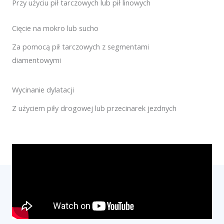
Przy użyciu pił tarczowych lub pił linowych
Cięcie na mokro lub sucho
Za pomocą pił tarczowych z segmentami
diamentowymi
Wycinanie dylatacji
Z użyciem piły drogowej lub przecinarek jezdnych