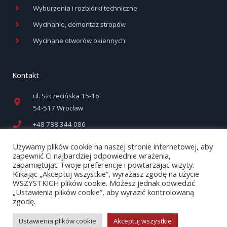
Wyburzenia i rozbiórki techniczne
Wycinanie, demontaż stropów
Wycinane otworów okiennych
Kontakt
ul. Szczecińska 15-16
54-517 Wrocław
+48 788 344 086
biuro@profidiam.pl
Używamy plików cookie na naszej stronie internetowej, aby
zapewnić Ci najbardziej odpowiednie wrażenia,
zapamiętując Twoje preferencje i powtarzając wizyty.
Klikając „Akceptuj wszystkie”, wyrażasz zgodę na użycie
WSZYSTKICH plików cookie. Możesz jednak odwiedzić
„Ustawienia plików cookie”, aby wyrazić kontrolowaną
zgodę.
Copyright © 2026 PROFIDIAM Sp. z .o.o.
Design&SEO by Nowe SEO
Ustawienia plików cookie
Akceptuj wszystkie